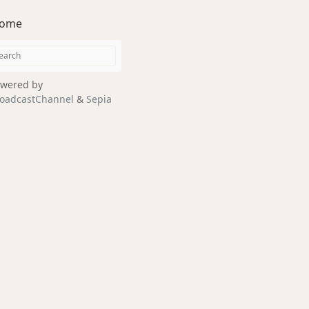
ome
wered by
oadcastChannel
&
Sepia