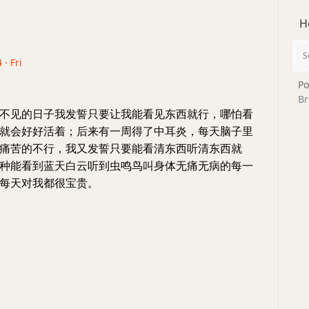
H
 · Fri
Po
Br
不见的日子我发誓只要让我能看见东西就行，哪怕看
就会好好活着；后来有一周得了中耳炎，每天脑子里
痛苦的不行，我又发誓只要能看清东西听清东西就
种能看到蓝天白云听到虫鸣鸟叫身体无痛无病的每一
每天对我都很宝贵。