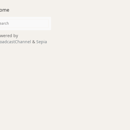
ome
wered by
oadcastChannel
&
Sepia