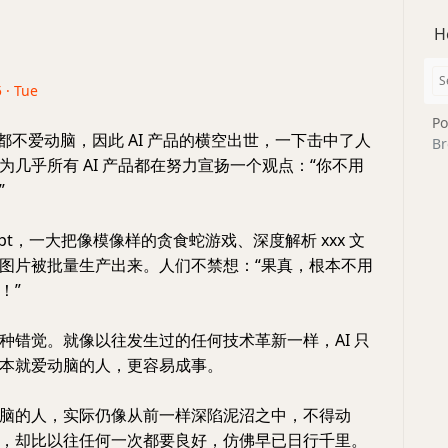
H
 · Tue
Po
部分人都不爱动脑，因此 AI 产品的横空出世，一下击中了人
Br
为几乎所有 AI 产品都在努力宣扬一个观点：“你不用
”
mpt，一大把像模像样的贪食蛇游戏、深度解析 xxx 文
图片被批量生产出来。人们不禁想：“果真，根本不用
！”
种错觉。就像以往发生过的任何技术革新一样，AI 只
本就爱动脑的人，更容易成事。
脑的人，实际仍像从前一样深陷泥沼之中，不得动
，却比以往任何一次都要良好，仿佛早已日行千里。