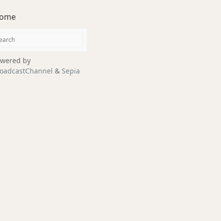
ome
wered by
oadcastChannel
&
Sepia