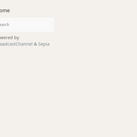
ome
wered by
oadcastChannel
&
Sepia