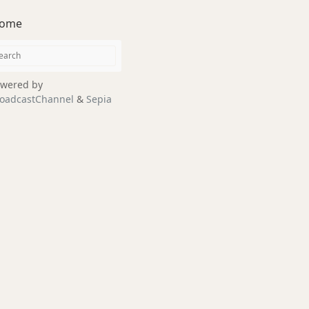
ome
wered by
oadcastChannel
&
Sepia