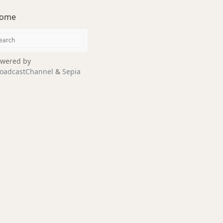
ome
wered by
oadcastChannel
&
Sepia