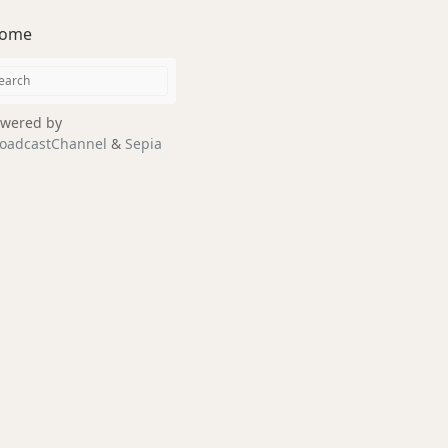
ome
wered by
oadcastChannel
&
Sepia