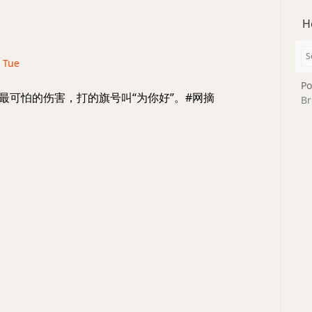
H
· Tue
Po
最可怕的伤害，打的旗号叫“为你好”。#网摘
Br