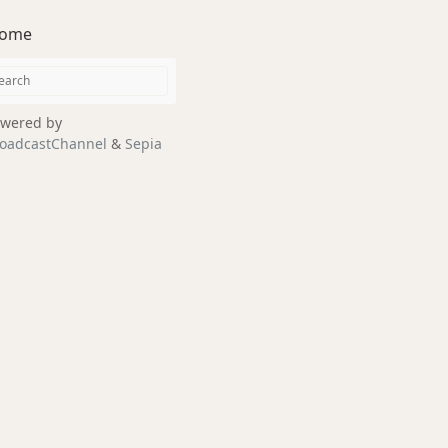
ome
wered by
oadcastChannel
&
Sepia