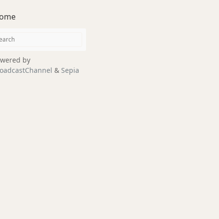
ome
wered by
oadcastChannel
&
Sepia