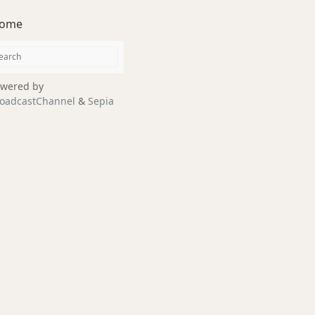
ome
wered by
oadcastChannel
&
Sepia