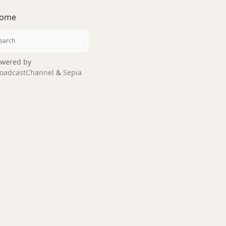
ome
wered by
oadcastChannel
&
Sepia