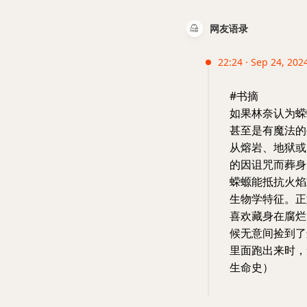
网友语录
22:24 · Sep 24, 2024
#书摘
如果林奈认为蝾
甚至是有魔法的
从熔岩、地狱或
的因诅咒而葬身
蝾螈能抵抗火焰
生物学特征。正
喜欢藏身在腐烂
候无意间捡到了
里面跑出来时，
生命史）