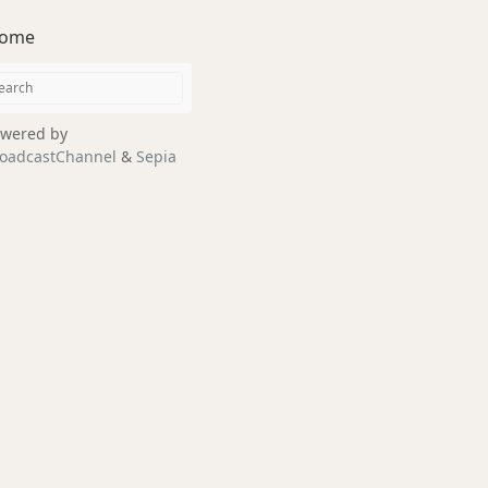
ome
wered by
oadcastChannel
&
Sepia