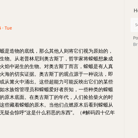
H
 · Tue
Po
Br
螈是造物的底线，那么其他人则将它们视为原始的，
生物。从老普林尼到奥古斯丁，哲学家将蝾螈想象成
火焰中诞生的生物。对奥古斯丁而言，蝾螈是有人真
火海的切实证据。奥古斯丁的观点源于一种说法，即
或从篝火中涌出。这些超能力可能反映出它们的某些
如水族馆管理员和蝾螈爱好者所知，一些种类的蝾螈
的原木底面。在奥古斯丁的年代，人们捡拾柴火的时
这些藏着蝾螈的原木。当他们点燃原木后看到蝾螈从
无疑会惊呼“这是什么邪恶的东西”。（#解码四十亿年