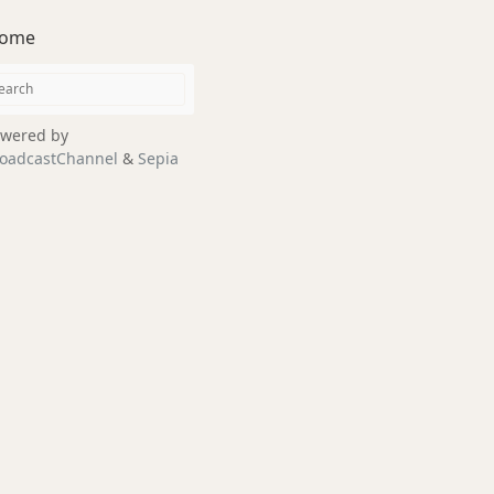
ome
wered by
oadcastChannel
&
Sepia