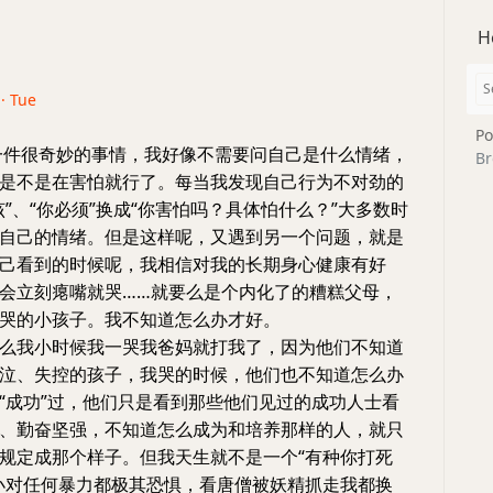
H
 · Tue
Po
一件很奇妙的事情，我好像不需要问自己是什么情绪，
Br
是不是在害怕就行了。每当我发现自己行为不对劲的
该”、“你必须”换成“你害怕吗？具体怕什么？”大多数时
自己的情绪。但是这样呢，又遇到另一个问题，就是
己看到的时候呢，我相信对我的长期身心健康有好
会立刻瘪嘴就哭……就要么是个内化了的糟糕父母，
哭的小孩子。我不知道怎么办才好。
么我小时候我一哭我爸妈就打我了，因为他们不知道
泣、失控的孩子，我哭的时候，他们也不知道怎么办
“成功”过，他们只是看到那些他们见过的成功人士看
、勤奋坚强，不知道怎么成为和培养那样的人，就只
规定成那个样子。但我天生就不是一个“有种你打死
小对任何暴力都极其恐惧，看唐僧被妖精抓走我都换