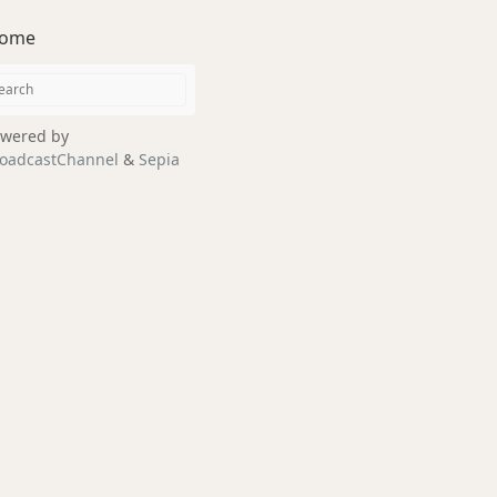
ome
wered by
oadcastChannel
&
Sepia