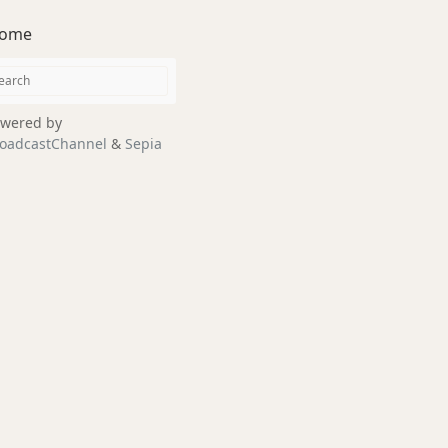
ome
wered by
oadcastChannel
&
Sepia