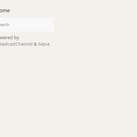
ome
wered by
oadcastChannel
&
Sepia