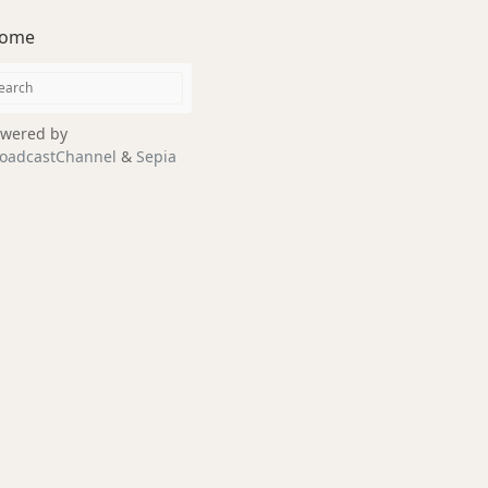
ome
wered by
oadcastChannel
&
Sepia