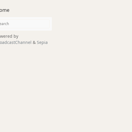
ome
wered by
oadcastChannel
&
Sepia