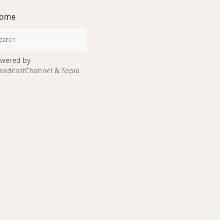
ome
wered by
oadcastChannel
&
Sepia