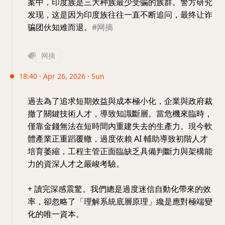
案中，印度族是三大种族最少受骗的族群。警方研究
发现，这是因为印度族往往一直不断追问，最终让诈
骗团伙知难而退。
#网摘
网摘
18:40 · Apr 26, 2026 · Sun
過去為了追求短期效益與成本極小化，企業與政府裁
撤了關鍵技術人才，導致知識斷層。當危機來臨時，
僅靠金錢無法在短時間內重建失去的生產力。現今軟
體產業正重蹈覆轍，過度依賴 AI 輔助導致初階人才
培育萎縮，工程主管正面臨缺乏具備判斷力與架構能
力的資深人才之嚴峻考驗。
+ 讀完深感震驚。我們總是過度迷信自動化帶來的效
率，卻忽略了「理解系統底層原理」纔是應對極端變
化的唯一資本。