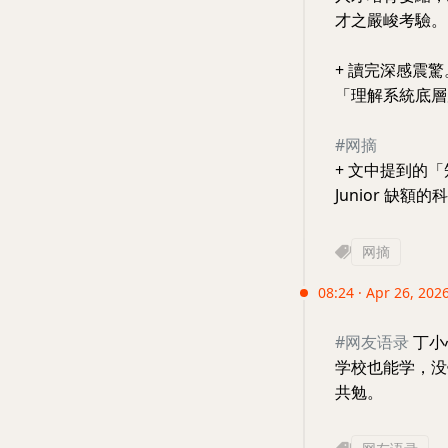
才之嚴峻考驗。
+ 讀完深感震
「理解系統底層
#网摘
+ 文中提到的
Junior 缺
网摘
08:24 · Apr 26, 202
#网友语录
丁小
学校也能学，没
共勉。