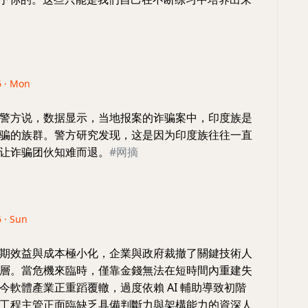
6 · Mon
警方说，数据显示，当地报案的诈骗案中，印度族是
骗的族群。警方研究发现，这是因为印度族往往一直
让诈骗团伙知难而退。
#网摘
6 · Sun
期效益與成本極小化，企業與政府裁撤了關鍵技術人
層。當危機來臨時，僅靠金錢無法在短時間內重建失
今軟體產業正重蹈覆轍，過度依賴 AI 輔助導致初階
工程主管正面臨缺乏具備判斷力與架構能力的資深人