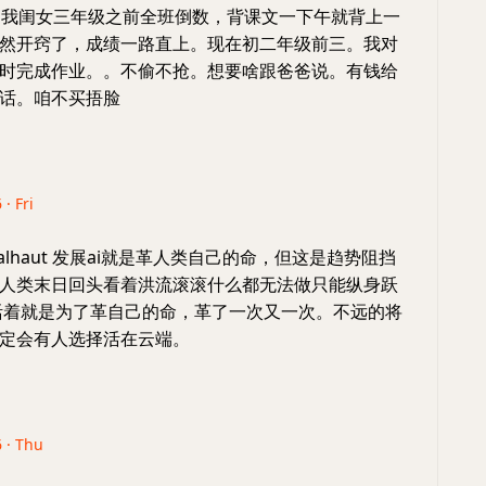
 我闺女三年级之前全班倒数，背课文一下午就背上一
然开窍了，成绩一路直上。现在初二年级前三。我对
时完成作业。。不偷不抢。想要啥跟爸爸说。有钱给
话。咱不买捂脸
 · Fri
malhaut 发展ai就是革人类自己的命，但这是趋势阻挡
人类末日回头看着洪流滚滚什么都无法做只能纵身跃
活着就是为了革自己的命，革了一次又一次。不远的将
定会有人选择活在云端。
6 · Thu