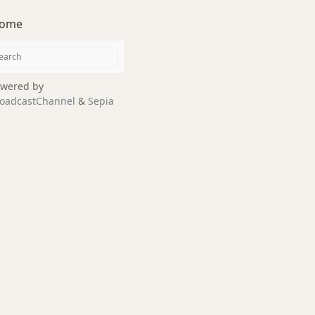
ome
wered by
oadcastChannel
&
Sepia