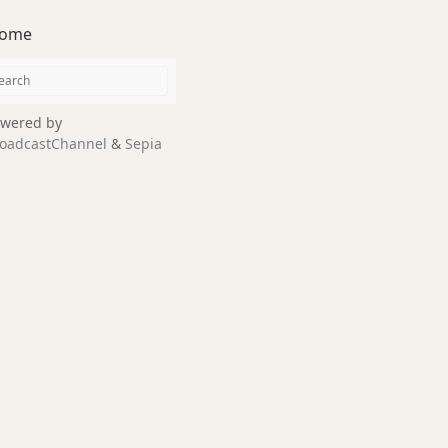
ome
wered by
oadcastChannel
&
Sepia